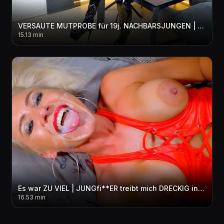
VERSAUTE MUTPROBE für 19j. NACHBARSJUNGEN | Diese MILF Überraschung vergisst er nie! 3LOCH
15.13 min
Es war ZU VIEL | JUNGfi**ER treibt mich DRECKIG in den per***sen WAHNSINN! 3LOCH + FACIAL + pi**E
16.53 min