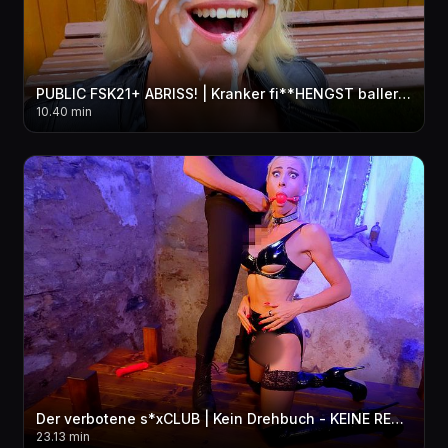
PUBLIC FSK21+ ABRISS! | Kranker fi**HENGST ballert Lederschlampe AO 3LOCH weg | FACIAL+NS!
10.40 min
Der verbotene s*xCLUB | Kein Drehbuch - KEINE REGELN! Komplett BENUTZT + ZERLEGT! MMF 3LOCH
23.13 min