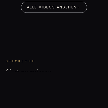
ALLE VIDEOS ANSEHEN
→
STECKBRIEF
Gut zu wissen.
Julia
VORNAME
Bisexuell
ORIENTIERUNG