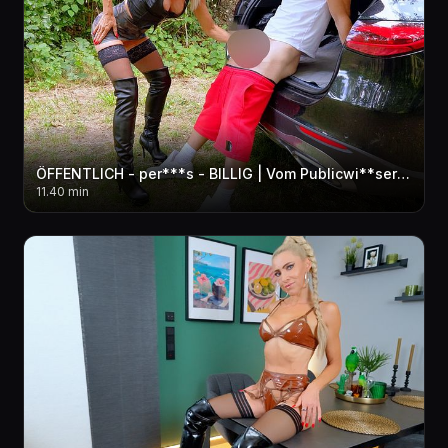
ÖFFENTLICH - per***s - BILLIG | Vom Publicwi**ser zum Hobbyfreier! AO in ALLE LÖCHER + pi**fo**E
11.40 min