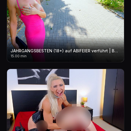
JAHRGANGSBESTEN (18+) auf ABIFEIER verführt | Bei dieser MILF kann er noch was lernen! 3LOCH + 2xCUM
15.00 min