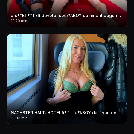
ars**Efi**TER devoter sper*ABOY dominant abgerichtet | Er hat GEspri**T wie ein WAHNSINNIGER...!
10.20 min
NÄCHSTER HALT: HOTELfi** | fu*kBOY darf von der Business Class AO in ALLE LÖCHER! FACIAL
16.33 min