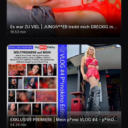
Es war ZU VIEL | JUNGfi**ER treibt mich DRECKIG in den per***sen WAHNSINN! 3LOCH + FACIAL + pi**E
16.53 min
EXKLUSIVE PREMIERE | Mein p*rno VLOG #4 – p*rnOKINO Edition! privat-ungefiltert-geil! Exklusiver GB
54.29 min