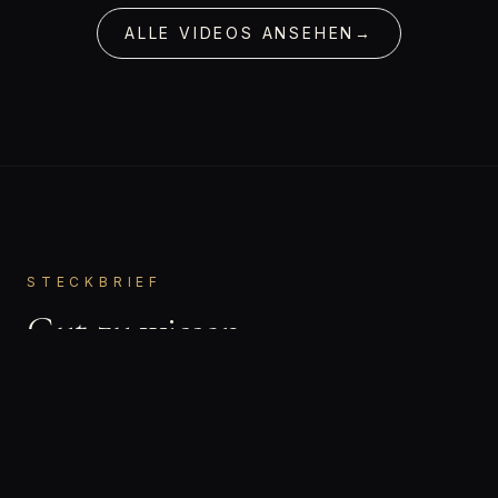
ALLE VIDEOS ANSEHEN
→
STECKBRIEF
Gut zu wissen.
Julia
VORNAME
Bisexuell
ORIENTIERUNG