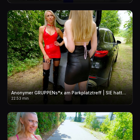
Anonymer GRUPPENs*x am Parkplatztreff | SIE hatte KEINE AHNUNG das ich sie zur SCHLAMPE mache...!
22.53 min