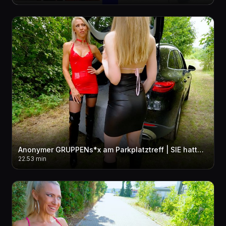
Anonymer GRUPPENs*x am Parkplatztreff | SIE hatte KEINE AHNUNG das ich sie zur SCHLAMPE mache...!
22.53 min