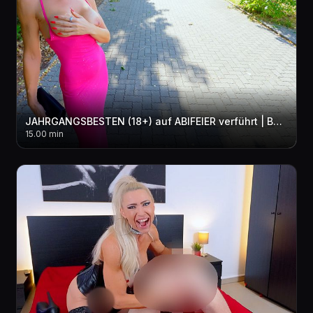
JAHRGANGSBESTEN (18+) auf ABIFEIER verführt | Bei dieser MILF kann er noch was lernen! 3LOCH + 2xCUM
15.00 min