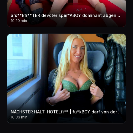
ars**Efi**TER devoter sper*ABOY dominant abgerichtet | Er hat GEspri**T wie ein WAHNSINNIGER...!
10.20 min
NÄCHSTER HALT: HOTELfi** | fu*kBOY darf von der Business Class AO in ALLE LÖCHER! FACIAL
16.33 min