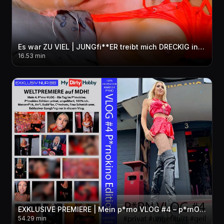
Es war ZU VIEL | JUNGfi**ER treibt mich DRECKIG in den per***sen WAHNSINN! 3LOCH + FACIAL + pi**E
16.53 min
EXKLUSIVE PREMIERE | Mein p*rno VLOG #4 – p*rnOKINO Edition! privat-ungefiltert-geil! Exklusiver GB
54.29 min