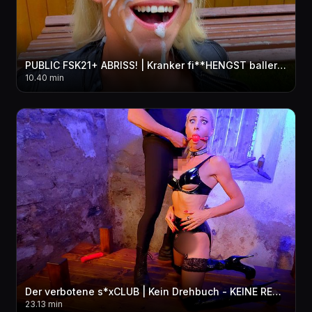
PUBLIC FSK21+ ABRISS! | Kranker fi**HENGST ballert Lederschlampe AO 3LOCH weg | FACIAL+NS!
10.40 min
Der verbotene s*xCLUB | Kein Drehbuch - KEINE REGELN! Komplett BENUTZT + ZERLEGT! MMF 3LOCH
23.13 min