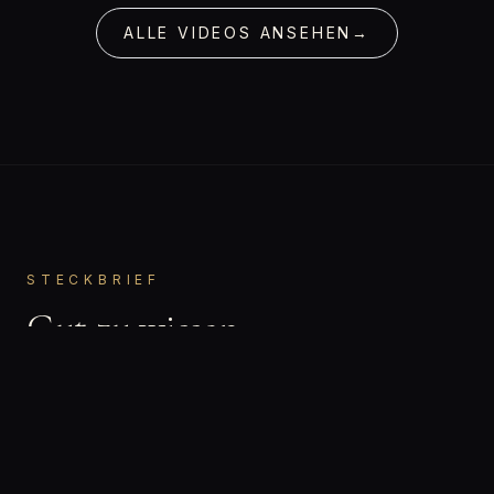
ALLE VIDEOS ANSEHEN
→
STECKBRIEF
Gut zu wissen.
Julia
VORNAME
Bisexuell
ORIENTIERUNG