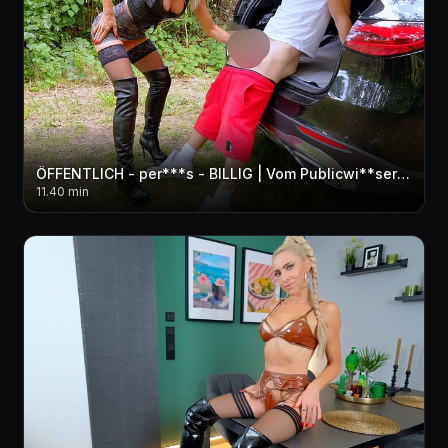
ÖFFENTLICH - per***s - BILLIG | Vom Publicwi**ser zum Hobbyfreier! AO in ALLE LÖCHER + pi**fo**E
11.40 min