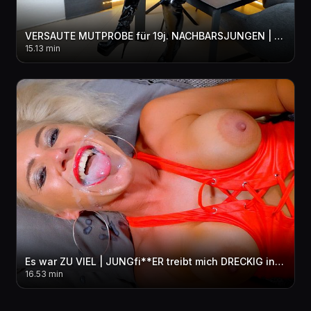
VERSAUTE MUTPROBE für 19j. NACHBARSJUNGEN | Diese MILF Überraschung vergisst er nie! 3LOCH
15.13 min
Es war ZU VIEL | JUNGfi**ER treibt mich DRECKIG in den per***sen WAHNSINN! 3LOCH + FACIAL + pi**E
16.53 min