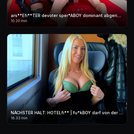
ars**Efi**TER devoter sper*ABOY dominant abgerichtet | Er hat GEspri**T wie ein WAHNSINNIGER...!
10.20 min
NÄCHSTER HALT: HOTELfi** | fu*kBOY darf von der Business Class AO in ALLE LÖCHER! FACIAL
16.33 min