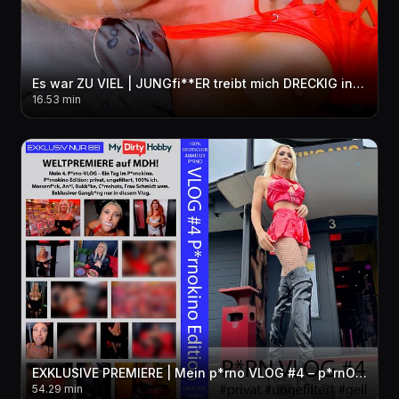
Es war ZU VIEL | JUNGfi**ER treibt mich DRECKIG in den per***sen WAHNSINN! 3LOCH + FACIAL + pi**E
16.53 min
EXKLUSIVE PREMIERE | Mein p*rno VLOG #4 – p*rnOKINO Edition! privat-ungefiltert-geil! Exklusiver GB
54.29 min