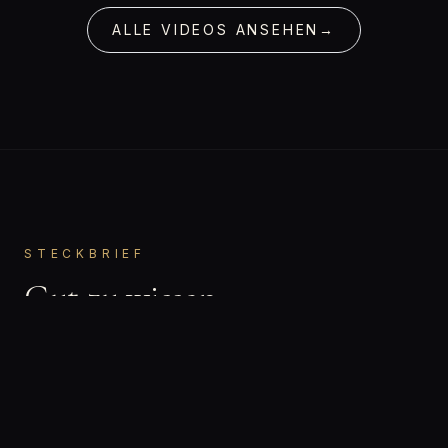
ALLE VIDEOS ANSEHEN
→
STECKBRIEF
Gut zu wissen.
Julia
VORNAME
Bisexuell
ORIENTIERUNG