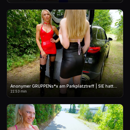
Anonymer GRUPPENs*x am Parkplatztreff | SIE hatte KEINE AHNUNG das ich sie zur SCHLAMPE mache...!
22.53 min