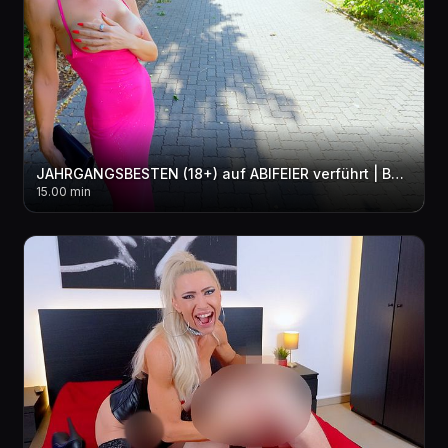
JAHRGANGSBESTEN (18+) auf ABIFEIER verführt | Bei dieser MILF kann er noch was lernen! 3LOCH + 2xCUM
15.00 min