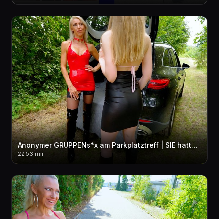
Anonymer GRUPPENs*x am Parkplatztreff | SIE hatte KEINE AHNUNG das ich sie zur SCHLAMPE mache...!
22.53 min