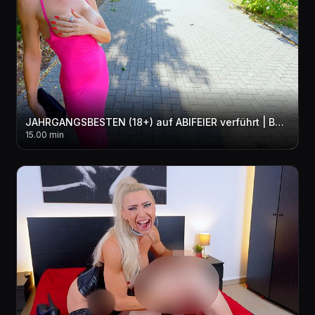
JAHRGANGSBESTEN (18+) auf ABIFEIER verführt | Bei dieser MILF kann er noch was lernen! 3LOCH + 2xCUM
15.00 min