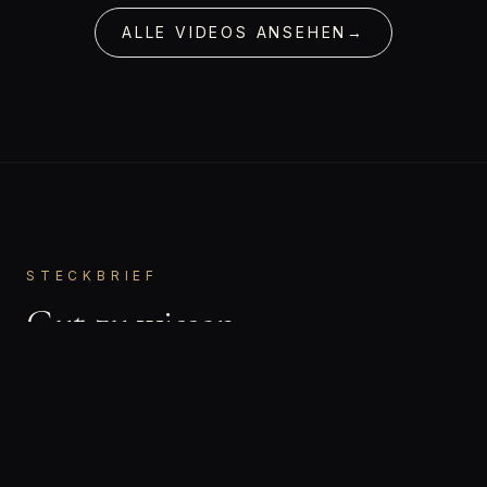
ALLE VIDEOS ANSEHEN
→
STECKBRIEF
Gut zu wissen.
Julia
VORNAME
Bisexuell
ORIENTIERUNG