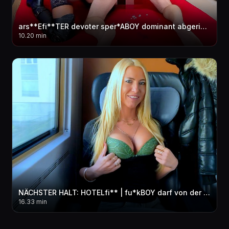
ars**Efi**TER devoter sper*ABOY dominant abgerichtet | Er hat GEspri**T wie ein WAHNSINNIGER...!
10.20 min
NÄCHSTER HALT: HOTELfi** | fu*kBOY darf von der Business Class AO in ALLE LÖCHER! FACIAL
16.33 min