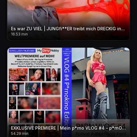
Es war ZU VIEL | JUNGfi**ER treibt mich DRECKIG in den per***sen WAHNSINN! 3LOCH + FACIAL + pi**E
16.53 min
EXKLUSIVE PREMIERE | Mein p*rno VLOG #4 – p*rnOKINO Edition! privat-ungefiltert-geil! Exklusiver GB
54.29 min