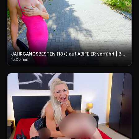
JAHRGANGSBESTEN (18+) auf ABIFEIER verführt | Bei dieser MILF kann er noch was lernen! 3LOCH + 2xCUM
15.00 min