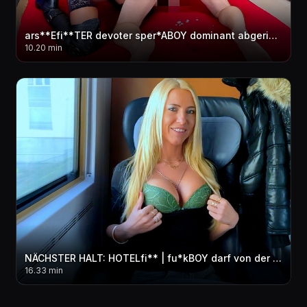
ars**Efi**TER devoter sper*ABOY dominant abgerichtet | Er hat GEspri**T wie ein WAHNSINNIGER...!
10.20 min
NÄCHSTER HALT: HOTELfi** | fu*kBOY darf von der Business Class AO in ALLE LÖCHER! FACIAL
16.33 min