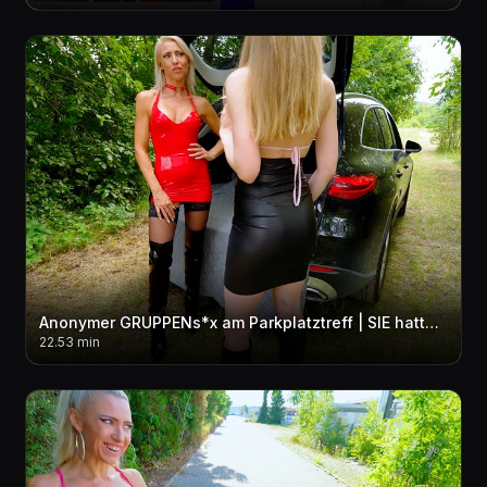
Anonymer GRUPPENs*x am Parkplatztreff | SIE hatte KEINE AHNUNG das ich sie zur SCHLAMPE mache...!
22.53 min