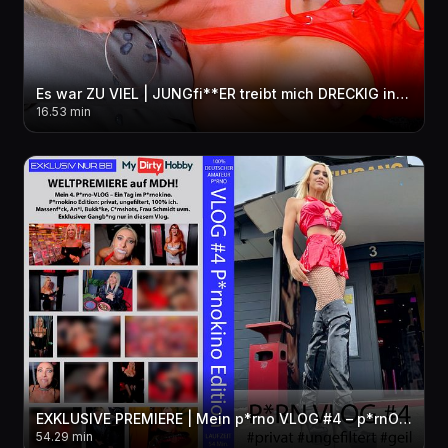
Es war ZU VIEL | JUNGfi**ER treibt mich DRECKIG in den per***sen WAHNSINN! 3LOCH + FACIAL + pi**E
16.53 min
EXKLUSIVE PREMIERE | Mein p*rno VLOG #4 – p*rnOKINO Edition! privat-ungefiltert-geil! Exklusiver GB
54.29 min