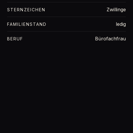
Zwillinge
STERNZEICHEN
ledig
FAMILIENSTAND
Bürofachfrau
BERUF
Bayern
BUNDESLAND
172 cm
GRÖSSE
56 kg
GEWICHT
75C
OBERWEITE
Blond
HAARFARBE
blau
AUGENFARBE