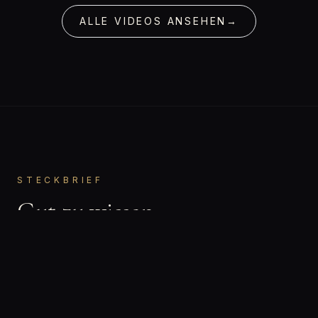
ALLE VIDEOS ANSEHEN
→
STECKBRIEF
Gut zu wissen.
Julia
VORNAME
Bisexuell
ORIENTIERUNG