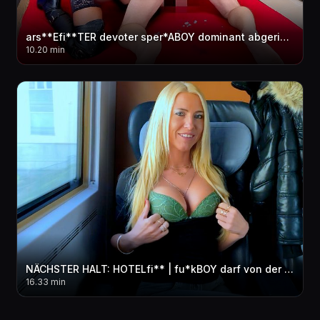
ars**Efi**TER devoter sper*ABOY dominant abgerichtet | Er hat GEspri**T wie ein WAHNSINNIGER...!
10.20 min
NÄCHSTER HALT: HOTELfi** | fu*kBOY darf von der Business Class AO in ALLE LÖCHER! FACIAL
16.33 min