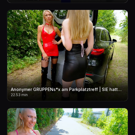
Anonymer GRUPPENs*x am Parkplatztreff | SIE hatte KEINE AHNUNG das ich sie zur SCHLAMPE mache...!
22.53 min