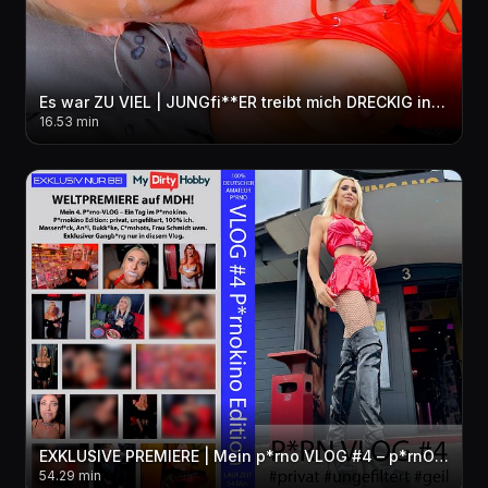
Es war ZU VIEL | JUNGfi**ER treibt mich DRECKIG in den per***sen WAHNSINN! 3LOCH + FACIAL + pi**E
16.53 min
EXKLUSIVE PREMIERE | Mein p*rno VLOG #4 – p*rnOKINO Edition! privat-ungefiltert-geil! Exklusiver GB
54.29 min