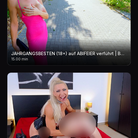
JAHRGANGSBESTEN (18+) auf ABIFEIER verführt | Bei dieser MILF kann er noch was lernen! 3LOCH + 2xCUM
15.00 min