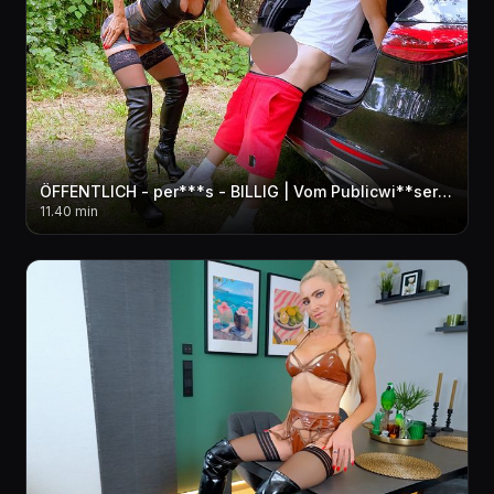
ÖFFENTLICH - per***s - BILLIG | Vom Publicwi**ser zum Hobbyfreier! AO in ALLE LÖCHER + pi**fo**E
11.40 min