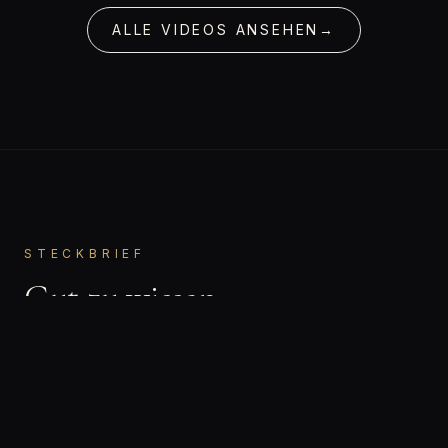
ALLE VIDEOS ANSEHEN
→
STECKBRIEF
Gut zu wissen.
Julia
VORNAME
Bisexuell
ORIENTIERUNG