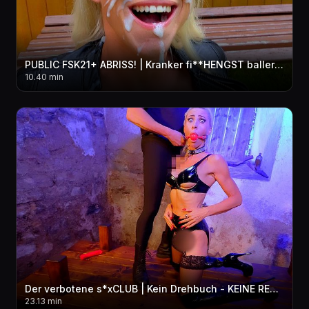
PUBLIC FSK21+ ABRISS! | Kranker fi**HENGST ballert Lederschlampe AO 3LOCH weg | FACIAL+NS!
10.40 min
Der verbotene s*xCLUB | Kein Drehbuch - KEINE REGELN! Komplett BENUTZT + ZERLEGT! MMF 3LOCH
23.13 min