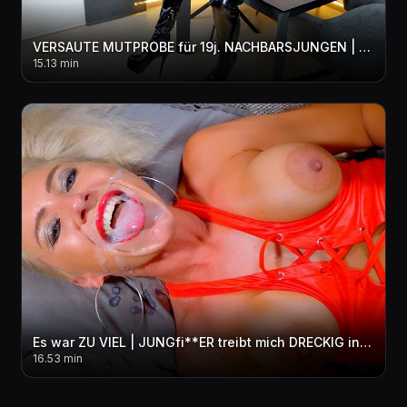
VERSAUTE MUTPROBE für 19j. NACHBARSJUNGEN | Diese MILF Überraschung vergisst er nie! 3LOCH
15.13 min
Es war ZU VIEL | JUNGfi**ER treibt mich DRECKIG in den per***sen WAHNSINN! 3LOCH + FACIAL + pi**E
16.53 min