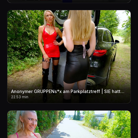
Anonymer GRUPPENs*x am Parkplatztreff | SIE hatte KEINE AHNUNG das ich sie zur SCHLAMPE mache...!
22.53 min