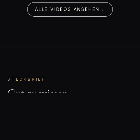
ALLE VIDEOS ANSEHEN
→
STECKBRIEF
Gut zu wissen.
Julia
VORNAME
Bisexuell
ORIENTIERUNG