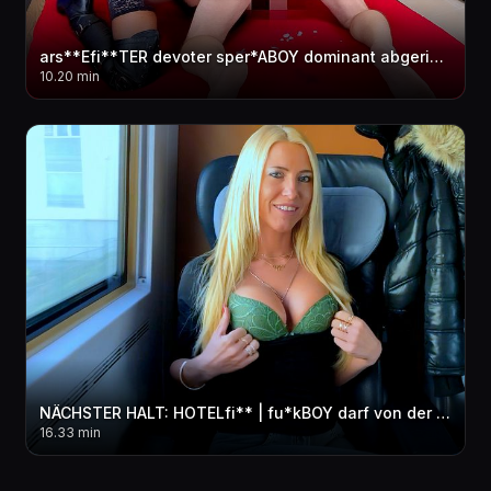
ars**Efi**TER devoter sper*ABOY dominant abgerichtet | Er hat GEspri**T wie ein WAHNSINNIGER...!
10.20 min
NÄCHSTER HALT: HOTELfi** | fu*kBOY darf von der Business Class AO in ALLE LÖCHER! FACIAL
16.33 min