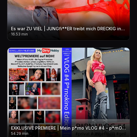
Es war ZU VIEL | JUNGfi**ER treibt mich DRECKIG in den per***sen WAHNSINN! 3LOCH + FACIAL + pi**E
16.53 min
EXKLUSIVE PREMIERE | Mein p*rno VLOG #4 – p*rnOKINO Edition! privat-ungefiltert-geil! Exklusiver GB
54.29 min