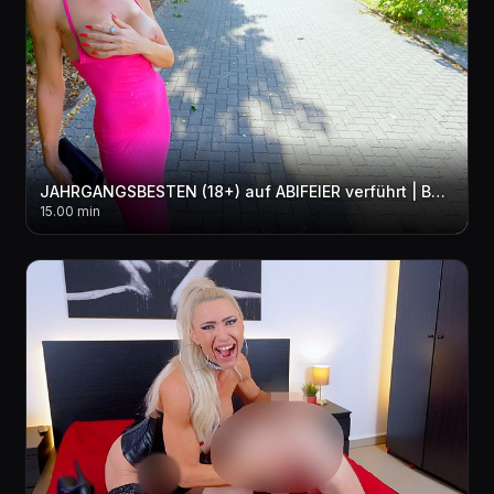
JAHRGANGSBESTEN (18+) auf ABIFEIER verführt | Bei dieser MILF kann er noch was lernen! 3LOCH + 2xCUM
15.00 min