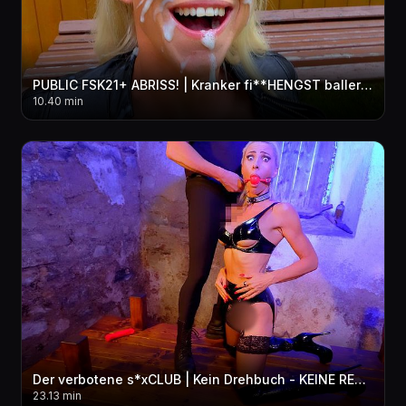
PUBLIC FSK21+ ABRISS! | Kranker fi**HENGST ballert Lederschlampe AO 3LOCH weg | FACIAL+NS!
10.40 min
Der verbotene s*xCLUB | Kein Drehbuch - KEINE REGELN! Komplett BENUTZT + ZERLEGT! MMF 3LOCH
23.13 min