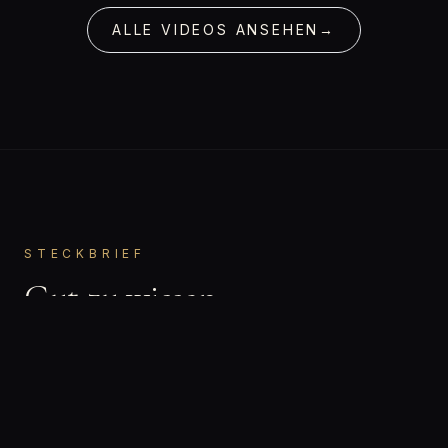
ALLE VIDEOS ANSEHEN
→
STECKBRIEF
Gut zu wissen.
Julia
VORNAME
Bisexuell
ORIENTIERUNG