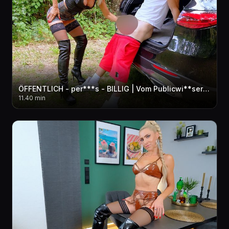
ÖFFENTLICH - per***s - BILLIG | Vom Publicwi**ser zum Hobbyfreier! AO in ALLE LÖCHER + pi**fo**E
11.40 min