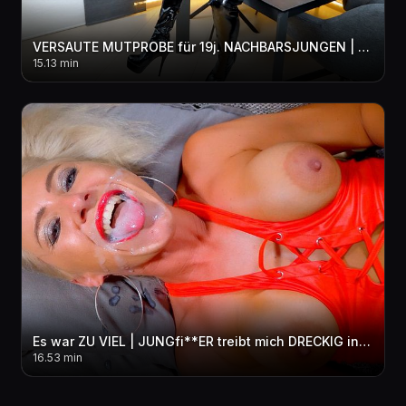
VERSAUTE MUTPROBE für 19j. NACHBARSJUNGEN | Diese MILF Überraschung vergisst er nie! 3LOCH
15.13 min
Es war ZU VIEL | JUNGfi**ER treibt mich DRECKIG in den per***sen WAHNSINN! 3LOCH + FACIAL + pi**E
16.53 min